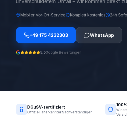
unverschuldetem Unfall – wir kommen direkt zu
Mobiler Vor-Ort-Service
Komplett kostenlos
24h Sofor
+49 175 4232303
WhatsApp
5.0
Google Bewertungen
100%
DGuSV-zertifiziert
Wir arb
Offiziell anerkannter Sachverständiger
Versi