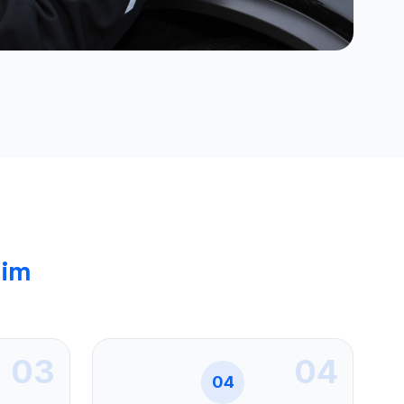
eim
03
04
04