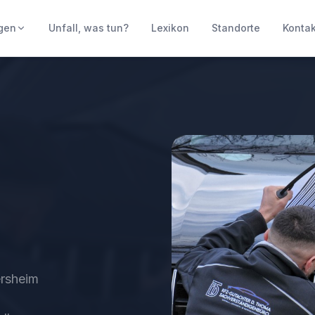
gen
Unfall, was tun?
Lexikon
Standorte
Kontak
ersheim